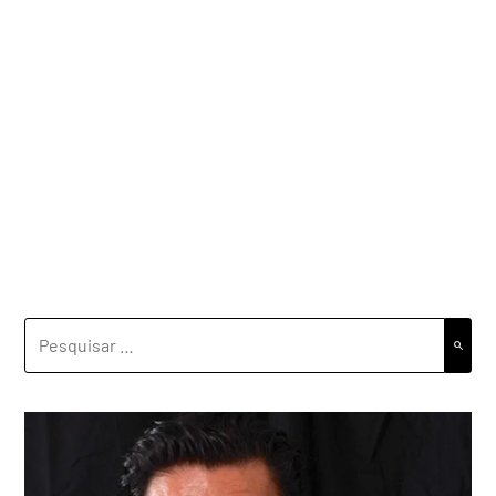
PESQUISAR
POR: