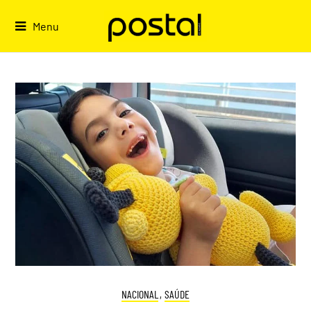
Skip
to
Menu
content
NACIONAL
,
SAÚDE