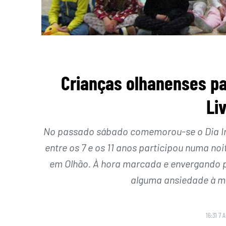
Crianças olhanenses pa
Liv
No passado sábado comemorou-se o Dia Inte
entre os 7 e os 11 anos participou numa no
em Olhão. À hora marcada e envergando 
alguma ansiedade à mi
16:31 7 A