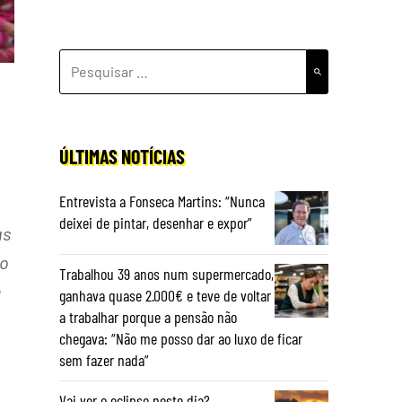
PESQUISAR
POR:
ÚLTIMAS NOTÍCIAS
Entrevista a Fonseca Martins: “Nunca
deixei de pintar, desenhar e expor”
as
go
Trabalhou 39 anos num supermercado,
e
ganhava quase 2.000€ e teve de voltar
a trabalhar porque a pensão não
chegava: “Não me posso dar ao luxo de ficar
sem fazer nada”
Vai ver o eclipse neste dia?