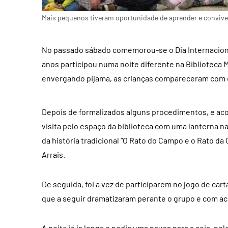
Mais pequenos tiveram oportunidade de aprender e convive
No passado sábado comemorou-se o Dia Internacional 
anos participou numa noite diferente na Biblioteca 
envergando pijama, as crianças compareceram com 
Depois de formalizados alguns procedimentos, e aco
visita pelo espaço da biblioteca com uma lanterna n
da história tradicional “O Rato do Campo e o Rato da 
Arrais.
De seguida, foi a vez de participarem no jogo de car
que a seguir dramatizaram perante o grupo e com ac
A noite já ia longa e pedia uma pausa para a ceia, pe