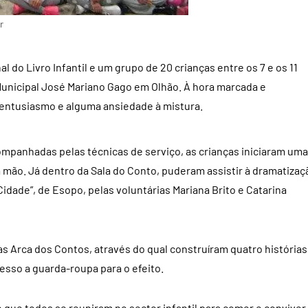
r
do Livro Infantil e um grupo de 20 crianças entre os 7 e os 11
Municipal José Mariano Gago em Olhão. À hora marcada e
entusiasmo e alguma ansiedade à mistura.
mpanhadas pelas técnicas de serviço, as crianças iniciaram uma
a mão. Já dentro da Sala do Conto, puderam assistir à dramatizaç
Cidade”, de Esopo, pelas voluntárias Mariana Brito e Catarina
tas Arca dos Contos, através do qual construíram quatro histórias
esso a guarda-roupa para o efeito.
lo que todos se reuniram no sector infantil para comer e conviver