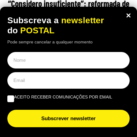
“Considero insuficiente”: reformada de
67 anos recebe 1.790€ mas considera a
×
Subscreva a
newsletter
pensão ‘injusta’
do
POSTAL
18:00 2 Agosto, 2026
|
Rubén Gonçalves
Pode sempre cancelar a qualquer momento
Depois de 25 anos a trabalhar como auxiliar de
enfermagem, a reformada francesa recebe 1.790
euros brutos por mês, mas considera o valor
insuficiente
ACEITO RECEBER COMUNICAÇÕES POR EMAIL
Subscrever newsletter