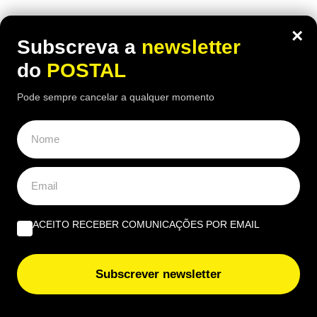
×
Subscreva a
newsletter
do
POSTAL
OPINIÃO
Pode sempre cancelar a qualquer momento
Do amor ao ódio vai apenas um passo | Por Henrique
Dias Freire
Albufeira, trânsito, ruído e equilíbrio | Por António
Nóbrega
Governantes no Algarve: de reino a região transnacional
ACEITO RECEBER COMUNICAÇÕES POR EMAIL
| Por Virgílio Machado
Subscrever newsletter
EUROPE DIRECT ALGARVE
Nova taxa em compras online ‘apanha’ europeus de