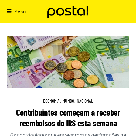
Skip
to
Menu
content
ECONOMIA
,
MUNDO
,
NACIONAL
Contribuintes começam a receber
reembolsos do IRS esta semana
Os contribuintes que entregaram as declarações de