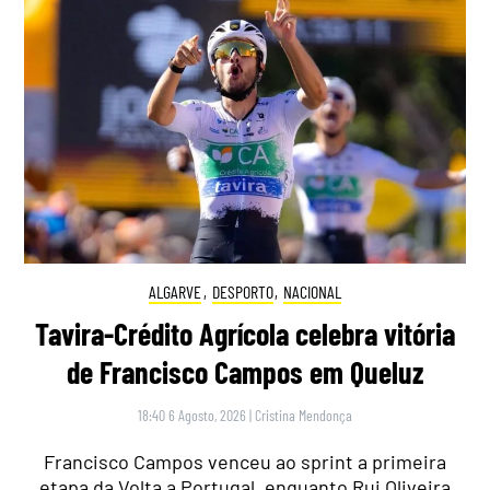
ALGARVE
,
DESPORTO
,
NACIONAL
Tavira-Crédito Agrícola celebra vitória
de Francisco Campos em Queluz
18:40 6 Agosto, 2026
|
Cristina Mendonça
Francisco Campos venceu ao sprint a primeira
etapa da Volta a Portugal, enquanto Rui Oliveira