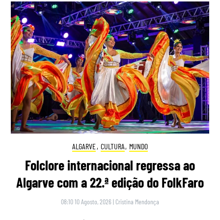
ALGARVE
,
CULTURA
,
MUNDO
Folclore internacional regressa ao
Algarve com a 22.ª edição do FolkFaro
08:10 10 Agosto, 2026
|
Cristina Mendonça