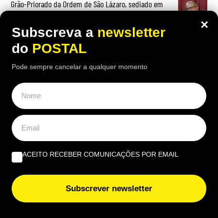
Grão-Priorado da Ordem de São Lázaro, sediado em
Tavira, anuncia duas nomeações para o capelanato
×
Subscreva a
newsletter
Morreu Carlos Santos, bombeiro sapador de Loulé com
do
POSTAL
mais de 30 anos de serviço
Pode sempre cancelar a qualquer momento
“Não poderia ser de outra maneira”: bombeira
abandona o seu almoço de anos para combater
incêndio e recebe uma surpresa
ACEITO RECEBER COMUNICAÇÕES POR EMAIL
OPINIÃO
Em defesa do bife minguado | Por José Figueiredo
Subscrever newsletter
Santos