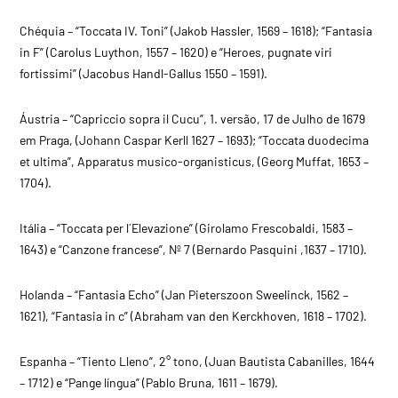
Chéquia – “Toccata IV. Toni” (Jakob Hassler, 1569 – 1618); “Fantasia
in F” (Carolus Luython, 1557 – 1620) e “Heroes, pugnate viri
fortissimi” (Jacobus Handl-Gallus 1550 – 1591).
Áustria – “Capriccio sopra il Cucu”, 1. versão, 17 de Julho de 1679
em Praga, (Johann Caspar Kerll 1627 – 1693); “Toccata duodecima
et ultima”, Apparatus musico-organisticus, (Georg Muffat, 1653 –
1704).
Itália – “Toccata per l´Elevazione” (Girolamo Frescobaldi, 1583 –
1643) e “Canzone francese”, Nº 7 (Bernardo Pasquini ,1637 – 1710).
Holanda – “Fantasia Echo” (Jan Pieterszoon Sweelinck, 1562 –
1621), “Fantasia in c” (Abraham van den Kerckhoven, 1618 – 1702).
Espanha – “Tiento Lleno”, 2° tono, (Juan Bautista Cabanilles, 1644
– 1712) e “Pange língua” (Pablo Bruna, 1611 – 1679).