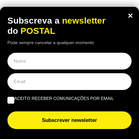
×
Subscreva a
newsletter
do
POSTAL
Pode sempre cancelar a qualquer momento
ACEITO RECEBER COMUNICAÇÕES POR EMAIL
AUTO
Viu um carro estacionado com cartão
Subscrever newsletter
nas rodas? Este é o motivo (e não tem