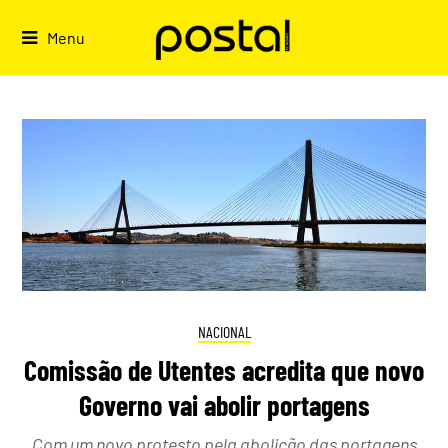
Skip
to
Menu
content
NACIONAL
Comissão de Utentes acredita que novo
Governo vai abolir portagens
Com um novo protesto pela abolição das portagens