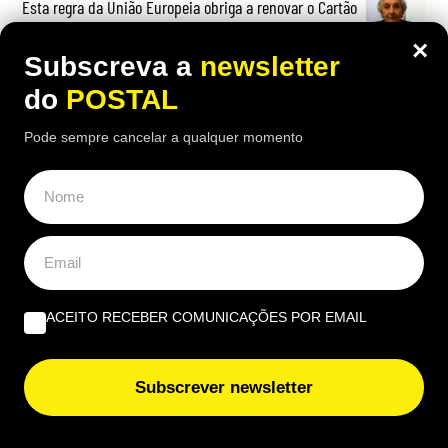
Esta regra da União Europeia obriga a renovar o Cartão
de Cidadão antes da data de validade? IRN não deixou
×
‘margem para dúvidas’
Subscreva a
newsletter
do
POSTAL
Pode sempre cancelar a qualquer momento
ACEITO RECEBER COMUNICAÇÕES POR EMAIL
Subscrever newsletter