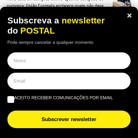
surpresa: União Europeia esclarece quem não deve
pagar
×
Subscreva a
newsletter
Dê uma ‘vista de olhos’ à sua carteira: estas moedas de
do
POSTAL
2€ podem valer até 4.500€
Pode sempre cancelar a qualquer momento
ACEITO RECEBER COMUNICAÇÕES POR EMAIL
Subscrever newsletter