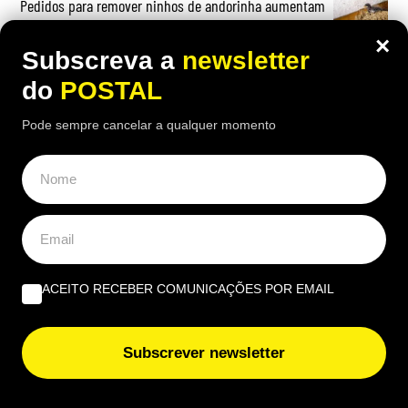
Pedidos para remover ninhos de andorinha aumentam
e 680 de 745 são autorizados
×
Subscreva a
newsletter
Algarve abre a rentrée política com Pontal, PS e IL
do
POSTAL
Pode sempre cancelar a qualquer momento
Governo lança estudo para valorizar resíduos e aliviar
aterros do Algarve
OPINIÃO
ACEITO RECEBER COMUNICAÇÕES POR EMAIL
A marca Sporting em todo o mundo está a crescer atrás
Subscrever newsletter
de Ronaldo | Por Paulo Freitas do Amaral