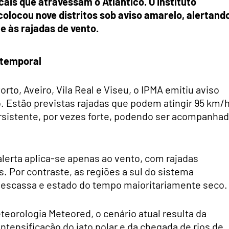
cais que atravessam o Atlântico. O Instituto
olocou nove distritos sob aviso amarelo, alertand
e às rajadas de vento.
 temporal
orto, Aveiro, Vila Real e Viseu, o IPMA emitiu aviso
. Estão previstas rajadas que podem atingir 95 km/
rsistente, por vezes forte, podendo ser acompanha
lerta aplica-se apenas ao vento, com rajadas
 Por contraste, as regiões a sul do sistema
 escassa e estado do tempo maioritariamente seco.
eorologia Meteored, o cenário atual resulta da
ntensificação do jato polar e da chegada de rios de