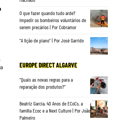
o
O que fazer quando tudo arde?
Impedir os bombeiros voluntários de
serem precários | Por Cobramor
“A lição de piano” | Por José Garrido
h
EUROPE DIRECT ALGARVE
da
“Quais as novas regras para a
reparação dos produtos?”
Beatriz Garcia, 40 Anos de ECoCs, a
família Ecoc e a Next Culture | Por João
Palmeiro