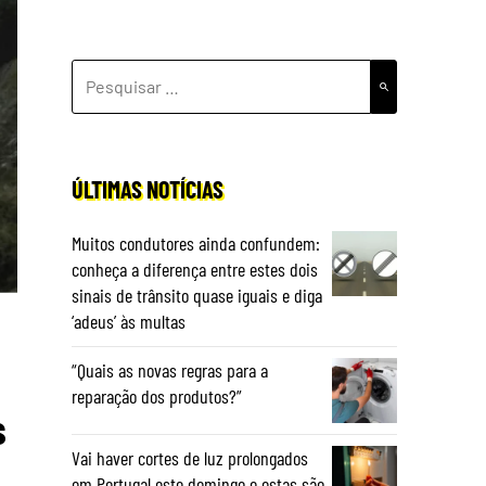
PESQUISAR
POR:
ÚLTIMAS NOTÍCIAS
Muitos condutores ainda confundem:
conheça a diferença entre estes dois
sinais de trânsito quase iguais e diga
‘adeus’ às multas
“Quais as novas regras para a
reparação dos produtos?”
s
Vai haver cortes de luz prolongados
em Portugal este domingo e estas são