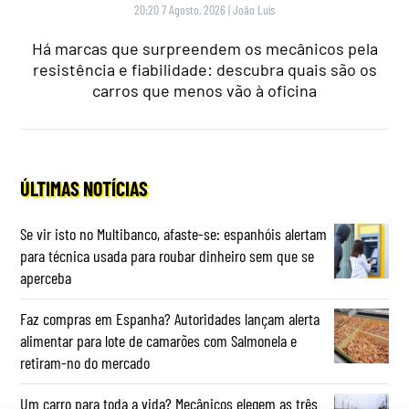
20:20 7 Agosto, 2026
|
João Luís
Há marcas que surpreendem os mecânicos pela
resistência e fiabilidade: descubra quais são os
carros que menos vão à oficina
ÚLTIMAS NOTÍCIAS
Se vir isto no Multibanco, afaste-se: espanhóis alertam
para técnica usada para roubar dinheiro sem que se
aperceba
Faz compras em Espanha? Autoridades lançam alerta
alimentar para lote de camarões com Salmonela e
retiram-no do mercado
Um carro para toda a vida? Mecânicos elegem as três