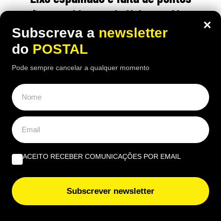
expõem problemas do Volta no Algarve
×
e no interior
Subscreva a
newsletter
do
POSTAL
12:46 8 Agosto, 2026
|
Henrique Dias Freire
Pode sempre cancelar a qualquer momento
Faro e Loulé relatam resíduos espalhados junto a
ecopontos e praias, enquanto o Volta enfrenta
falta de pontos de recolha noutras regiões
ÚLTIMAS NOTÍCIAS
ACEITO RECEBER COMUNICAÇÕES POR EMAIL
Falta de profissionais condiciona hemodiálise nas
férias no Algarve
Subscrever newsletter
Nova taxa em compras online ‘apanha’ europeus de