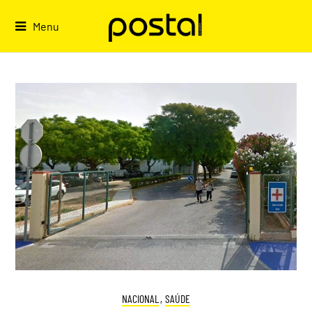
Skip
to
Menu
content
NACIONAL
,
SAÚDE