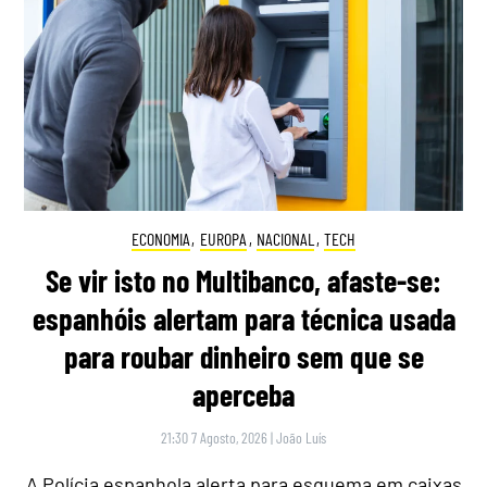
ECONOMIA
,
EUROPA
,
NACIONAL
,
TECH
Se vir isto no Multibanco, afaste-se:
espanhóis alertam para técnica usada
para roubar dinheiro sem que se
aperceba
21:30 7 Agosto, 2026
|
João Luís
A Polícia espanhola alerta para esquema em caixas