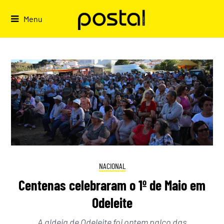
Skip
to
Menu
content
NACIONAL
Centenas celebraram o 1º de Maio em
Odeleite
A aldeia de Odeleite foi ontem palco das