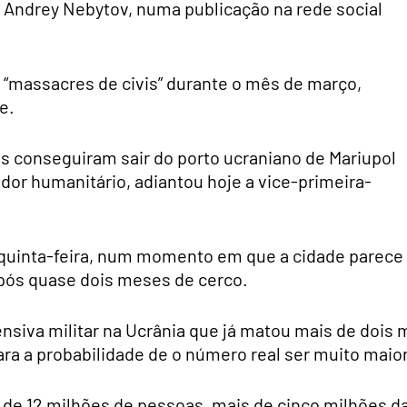
al, Andrey Nebytov, numa publicação na rede social
e “massacres de civis” durante o mês de março,
e.
s conseguiram sair do porto ucraniano de Mariupol
dor humanitário, adiantou hoje a vice-primeira-
a quinta-feira, num momento em que a cidade parece
após quase dois meses de cerco.
ensiva militar na Ucrânia que já matou mais de dois m
ara a probabilidade de o número real ser muito maior
s de 12 milhões de pessoas, mais de cinco milhões d