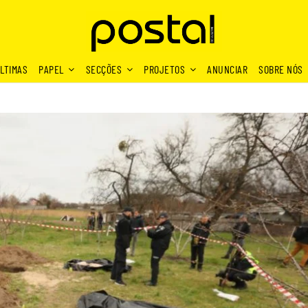
LTIMAS
PAPEL
SECÇÕES
PROJETOS
ANUNCIAR
SOBRE NÓS