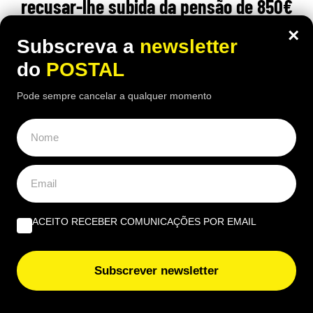
recusar-lhe subida da pensão de 850€
para 1.547€: caso foi ‘parar’ a tribunal
×
Subscreva a
newsletter
12:30 7 Agosto, 2026
|
Daniel Fallows
do
POSTAL
Justiça espanhola recusou aumentar a pensão de
Pode sempre cancelar a qualquer momento
um carpinteiro de 91 anos, apesar das várias
cirurgias e limitações físicas
ÚLTIMAS NOTÍCIAS
ACEITO RECEBER COMUNICAÇÕES POR EMAIL
Sismo de magnitude 3,5 sentido em Ourique, Almodôvar
e Santiago do Cacém
Subscrever newsletter
Algarve é o segundo maior mercado de casas de luxo do
país