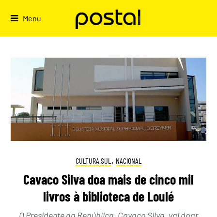
Skip
to
Menu
content
CULTURA.SUL
,
NACIONAL
Cavaco Silva doa mais de cinco mil
livros à biblioteca de Loulé
O Presidente da República, Cavaco Silva, vai doar