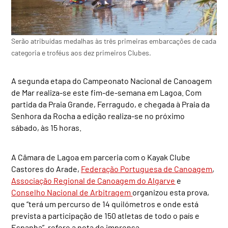
Serão atribuídas medalhas às três primeiras embarcações de cada
categoria e troféus aos dez primeiros Clubes.
A segunda etapa do Campeonato Nacional de Canoagem
de Mar realiza-se este fim-de-semana em Lagoa. Com
partida da Praia Grande, Ferragudo, e chegada à Praia da
Senhora da Rocha a edição realiza-se no próximo
sábado, às 15 horas.
A Câmara de Lagoa em parceria com o Kayak Clube
Castores do Arade,
Federação Portuguesa de Canoagem
,
Associação Regional de Canoagem do Algarve
e
Conselho Nacional de Arbitragem
organizou esta prova,
que “terá um percurso de 14 quilómetros e onde está
prevista a participação de 150 atletas de todo o país e
Espanha”, refere a nota de imprensa.