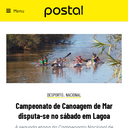
Skip
to
Menu
content
DESPORTO
,
NACIONAL
Campeonato de Canoagem de Mar
disputa-se no sábado em Lagoa
A segunda etapa do Campeonato Nacional de