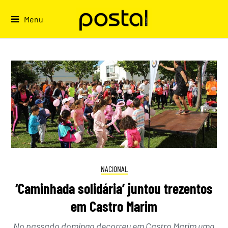
Skip
to
Menu
content
NACIONAL
‘Caminhada solidária’ juntou trezentos
em Castro Marim
No passado domingo decorreu em Castro Marim uma