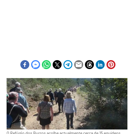
O Refúgio dos Burros acolhe actualmente cerca de 15 equídeos,