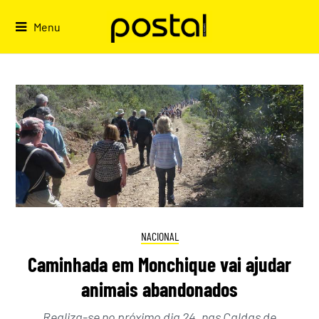
Skip
to
Menu
content
NACIONAL
Caminhada em Monchique vai ajudar
animais abandonados
Realiza-se no próximo dia 24, nas Caldas de