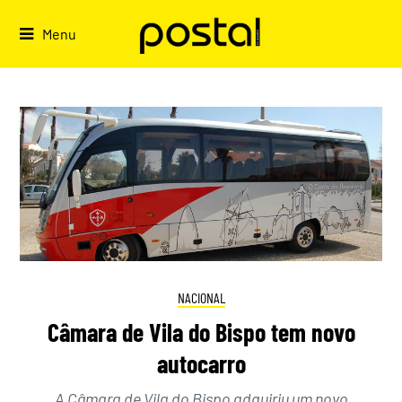
Skip
to
Menu
content
NACIONAL
Câmara de Vila do Bispo tem novo
autocarro
A Câmara de Vila do Bispo adquiriu um novo