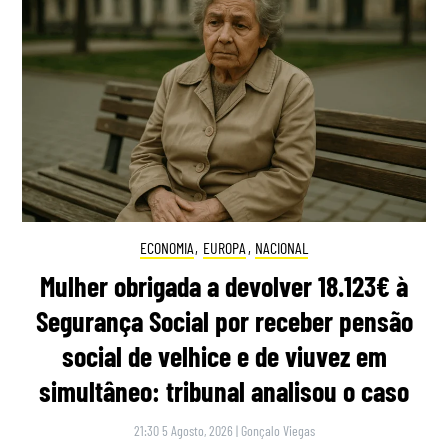
ECONOMIA
,
EUROPA
,
NACIONAL
Mulher obrigada a devolver 18.123€ à
Segurança Social por receber pensão
social de velhice e de viuvez em
simultâneo: tribunal analisou o caso
21:30 5 Agosto, 2026
|
Gonçalo Viegas