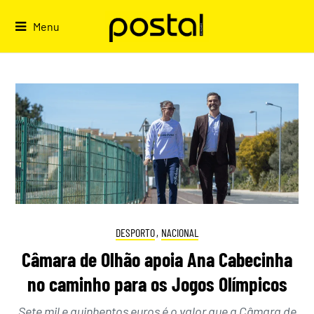
Skip
to
Menu
content
DESPORTO
,
NACIONAL
Câmara de Olhão apoia Ana Cabecinha
no caminho para os Jogos Olímpicos
Sete mil e quinhentos euros é o valor que a Câmara de