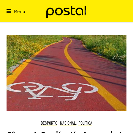
Skip
to
Menu
content
DESPORTO
,
NACIONAL
,
POLÍTICA