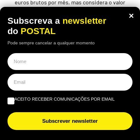
euros brutos por mês, mas considera o valor
insuficiente
×
Subscreva a
newsletter
do
POSTAL
Pode sempre cancelar a qualquer momento
ACEITO RECEBER COMUNICAÇÕES POR EMAIL
Subscrever newsletter
CIÊNCIA
,
NACIONAL
Falta uma semana para o eclipse solar: