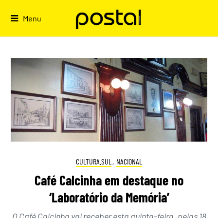
Skip
to
Menu
content
CULTURA.SUL
,
NACIONAL
Café Calcinha em destaque no
‘Laboratório da Memória’
O Café Calcinha vai receber esta quinta-feira, pelas 18