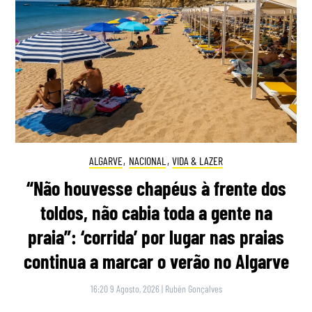
ALGARVE
,
NACIONAL
,
VIDA & LAZER
“Não houvesse chapéus à frente dos
toldos, não cabia toda a gente na
praia”: ‘corrida’ por lugar nas praias
continua a marcar o verão no Algarve
16:20 9 Agosto, 2026
|
Rubén Gonçalves