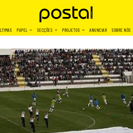
LTIMAS
PAPEL
SECÇÕES
PROJETOS
ANUNCIAR
SOBRE NÓS