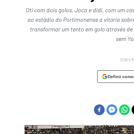
Oti com dois golos, Joca e didi, com um cad
ao estádio do Portimonense a vitória sob
transformar um tento em golo através de
sem Ya
21:00 5 M
Definir como