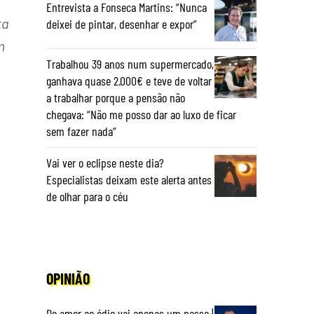
Entrevista a Fonseca Martins: “Nunca
ta
deixei de pintar, desenhar e expor”
m
Trabalhou 39 anos num supermercado,
ganhava quase 2.000€ e teve de voltar
a trabalhar porque a pensão não
chegava: “Não me posso dar ao luxo de ficar
sem fazer nada”
Vai ver o eclipse neste dia?
Especialistas deixam este alerta antes
de olhar para o céu
OPINIÃO
Do amor ao ódio vai apenas um passo |