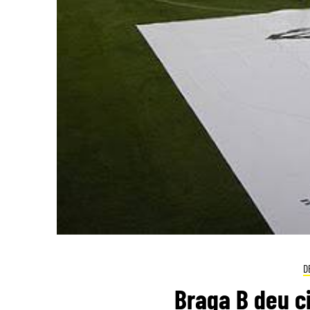
D
Braga B deu c