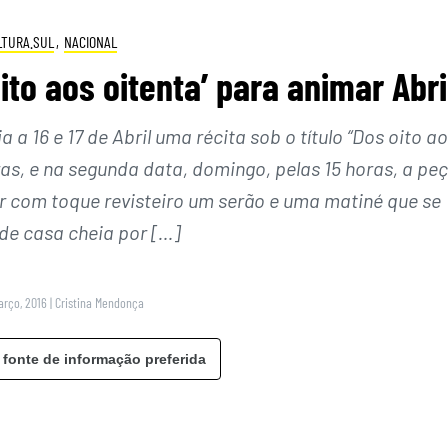
LTURA.SUL
,
NACIONAL
ito aos oitenta’ para animar Abri
a 16 e 17 de Abril uma récita sob o título “Dos oito a
ras, e na segunda data, domingo, pelas 15 horas, a pe
 com toque revisteiro um serão e uma matiné que se
de casa cheia por […]
Março, 2016
|
Cristina Mendonça
 fonte de informação preferida