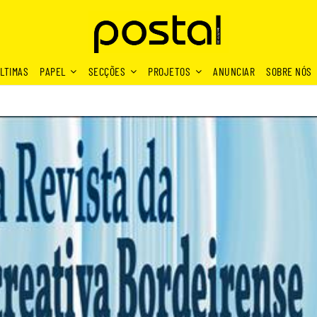
LTIMAS
PAPEL
SECÇÕES
PROJETOS
ANUNCIAR
SOBRE NÓS