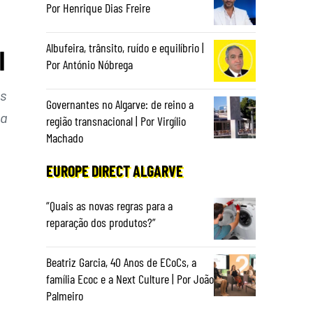
Por Henrique Dias Freire
Albufeira, trânsito, ruído e equilíbrio |
l
Por António Nóbrega
os
Governantes no Algarve: de reino a
ça
região transnacional | Por Virgílio
Machado
EUROPE DIRECT ALGARVE
“Quais as novas regras para a
reparação dos produtos?”
Beatriz Garcia, 40 Anos de ECoCs, a
família Ecoc e a Next Culture | Por João
Palmeiro