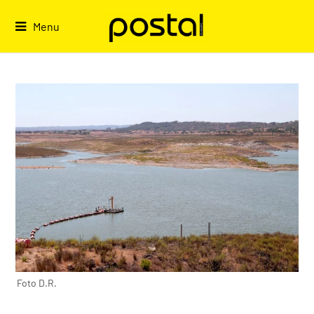
Skip
to
Menu
content
Foto D.R.