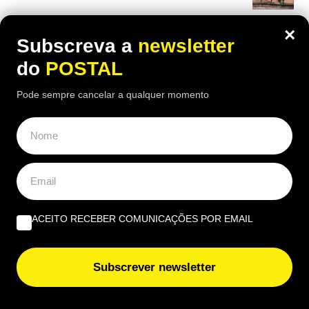
Tripla preocupação | Por Luís Ganhão
×
Subscreva a
newsletter
do
POSTAL
EUROPE DIRECT ALGARVE
Pode sempre cancelar a qualquer momento
Beatriz Garcia, 40 Anos de ECoCs, a família Ecoc e a
Next Culture | Por João Palmeiro
União Europeia ‘aperta’: novas regras europeias vão
proibir estas embalagens e algumas entram em vigor já
nesta data
ACEITO RECEBER COMUNICAÇÕES POR EMAIL
Subscrever newsletter