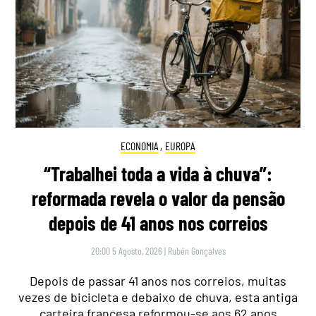
ECONOMIA
,
EUROPA
“Trabalhei toda a vida à chuva”:
reformada revela o valor da pensão
depois de 41 anos nos correios
20:00 5 Agosto, 2026
|
Rubén Gonçalves
Depois de passar 41 anos nos correios, muitas
vezes de bicicleta e debaixo de chuva, esta antiga
carteira francesa reformou-se aos 62 anos