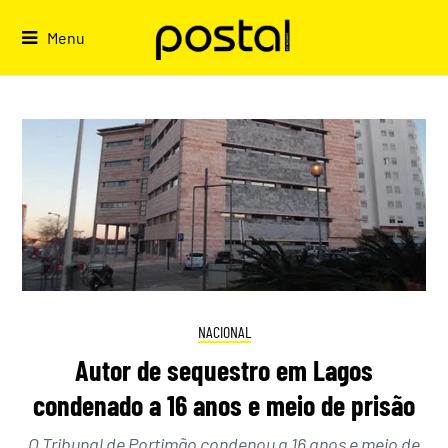
Skip
to
Menu
content
NACIONAL
Autor de sequestro em Lagos
condenado a 16 anos e meio de prisão
O Tribunal de Portimão condenou a 16 anos e meio de