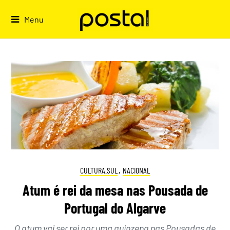
Skip
to
Menu
content
CULTURA.SUL
,
NACIONAL
Atum é rei da mesa nas Pousada de
Portugal do Algarve
O atum vai ser rei por uma quinzena nas Pousadas de