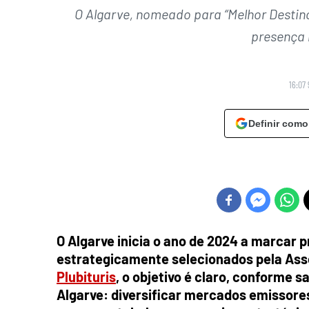
O Algarve, nomeado para “Melhor Destino
presença 
16:07
Definir como
O Algarve inicia o ano de 2024 a marcar 
estrategicamente selecionados pela Asso
Plubituris
, o objetivo é claro, conforme 
Algarve: diversificar mercados emissores