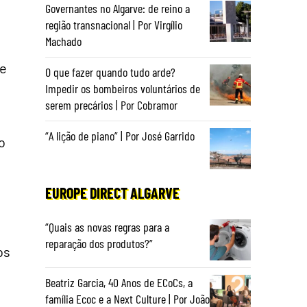
Governantes no Algarve: de reino a
região transnacional | Por Virgílio
Machado
ue
O que fazer quando tudo arde?
Impedir os bombeiros voluntários de
serem precários | Por Cobramor
“A lição de piano” | Por José Garrido
o
EUROPE DIRECT ALGARVE
“Quais as novas regras para a
reparação dos produtos?”
os
Beatriz Garcia, 40 Anos de ECoCs, a
família Ecoc e a Next Culture | Por João