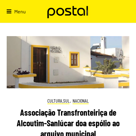
Skip
to
Menu
content
CULTURA.SUL
,
NACIONAL
Associação Transfronteiriça de
Alcoutim-Sanlúcar doa espólio ao
arquivo municipal