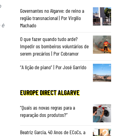
o
Governantes no Algarve: de reino a
região transnacional | Por Virgílio
 é
Machado
O que fazer quando tudo arde?
Impedir os bombeiros voluntários de
serem precários | Por Cobramor
“A lição de piano” | Por José Garrido
EUROPE DIRECT ALGARVE
“Quais as novas regras para a
reparação dos produtos?”
Beatriz Garcia, 40 Anos de ECoCs, a