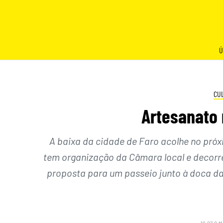
Skip
to
content
Ú
CU
Artesanato
A baixa da cidade de Faro acolhe no próx
tem organização da Câmara local e decorre
proposta para um passeio junto à doca d