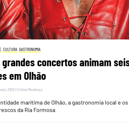
E
CULTURA
GASTRONOMIA
e grandes concertos animam sei
es em Olhão
gosto, 2026
|
Cristina Mendonça
dentidade marítima de Olhão, a gastronomia local e os
rescos da Ria Formosa