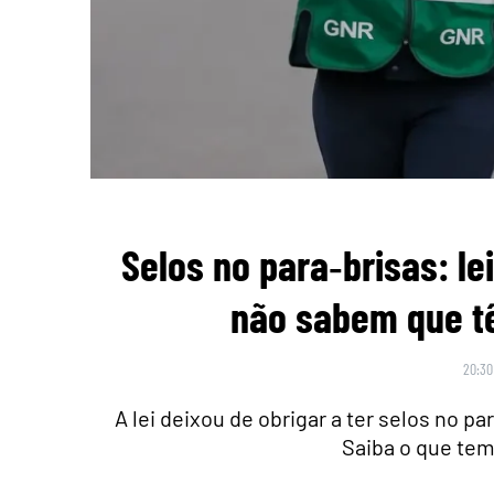
Selos no para‑brisas: l
não sabem que tê
20:30
A lei deixou de obrigar a ter selos no 
Saiba o que tem