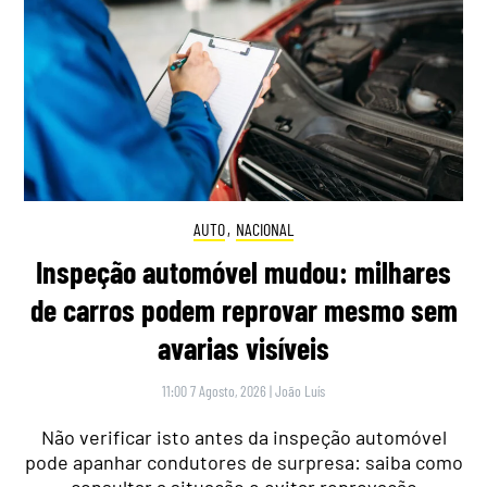
AUTO
,
NACIONAL
Inspeção automóvel mudou: milhares
de carros podem reprovar mesmo sem
avarias visíveis
11:00 7 Agosto, 2026
|
João Luís
Não verificar isto antes da inspeção automóvel
pode apanhar condutores de surpresa: saiba como
consultar a situação e evitar reprovação