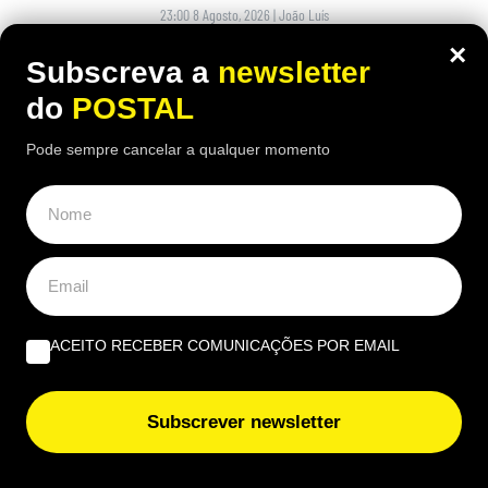
23:00 8 Agosto, 2026
|
João Luís
×
Uma taxa criada para encomendas de baixo valor
Subscreva a
newsletter
está a gerar dúvidas entre quem compra fora da
do
POSTAL
União Europeia
Pode sempre cancelar a qualquer momento
ACEITO RECEBER COMUNICAÇÕES POR EMAIL
Subscrever newsletter