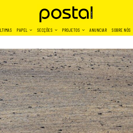
LTIMAS
PAPEL
SECÇÕES
PROJETOS
ANUNCIAR
SOBRE NÓS