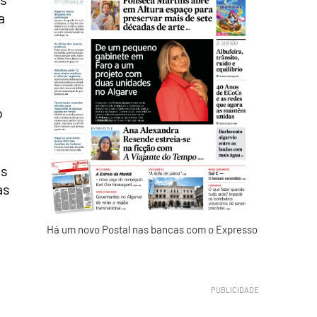
a
o
es
as
Há um novo Postal nas bancas com o Expresso
e