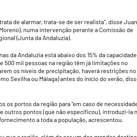
ta de alarmar, trata-se de ser realista“, disse Jua
oreno), numa intervenção perante a Comissão de
gional (Junta da Andaluzia).
s da Andaluzia está abaixo dos 15% da capacidade
 500 mil pessoas na região têm já limitações no
rem os níveis de precipitação, haverá restrições no
 Sevilha ou Málaga) antes do início do verão, diss
os os portos da região para “em caso de necessidad
 outros pontos (que não especificou), introduzi-la 
 fornecimento a toda a população, acrescentou.
ou que a região, além de ser um dos grandes destin