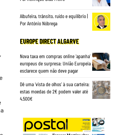
Albufeira, trânsito, ruído e equilíbrio |
n
Por António Nóbrega
EUROPE DIRECT ALGARVE
,
Nova taxa em compras online ‘apanha’
europeus de surpresa: União Europeia
esclarece quem não deve pagar
e
Dê uma ‘vista de olhos’ à sua carteira:
estas moedas de 2€ podem valer até
4.500€
e
na
os