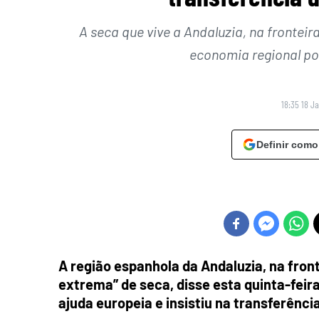
A seca que vive a Andaluzia, na fronteira
economia regional por
18:35 18 J
Definir como
A região espanhola da Andaluzia, na front
extrema” de seca, disse esta quinta-feir
ajuda europeia e insistiu na transferênci