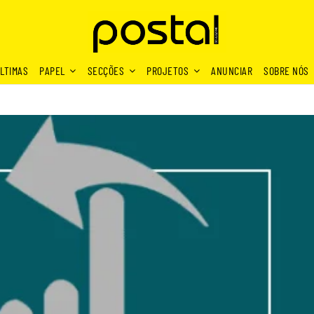
LTIMAS
PAPEL
SECÇÕES
PROJETOS
ANUNCIAR
SOBRE NÓS