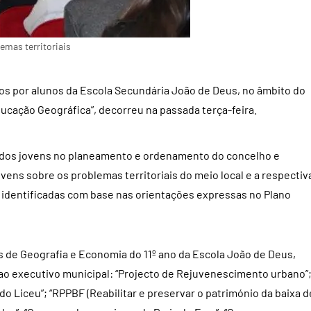
emas territoriais
os por alunos da Escola Secundária João de Deus, no âmbito do
ucação Geográfica”, decorreu na passada terça-feira.
ão dos jovens no planeamento e ordenamento do concelho e
vens sobre os problemas territoriais do meio local e a respectiv
 identificadas com base nas orientações expressas no Plano
as de Geografia e Economia do 11º ano da Escola João de Deus,
ao executivo municipal: “Projecto de Rejuvenescimento urbano”
o Liceu”; “RPPBF (Reabilitar e preservar o património da baixa d