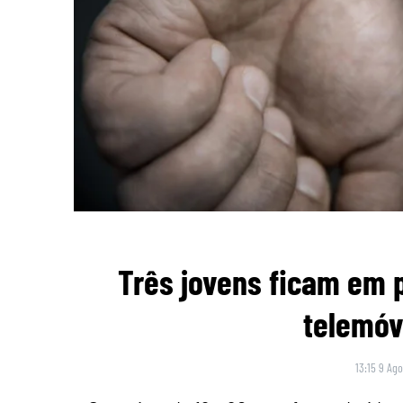
Três jovens ficam em p
telemóv
13:15 9 Ago