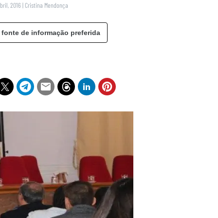
bril, 2016
|
Cristina Mendonça
 fonte de informação preferida