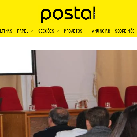
LTIMAS
PAPEL
SECÇÕES
PROJETOS
ANUNCIAR
SOBRE NÓS