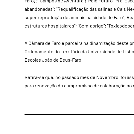
Faro)”; “Campos de Aventura”; “Pelo Futuro- Pré-Esco
abandonadas”; “Requalificação das salinas e Cais Nev
super reprodução de animais na cidade de Faro”; Reab
estruturas hospitalares”; “Sem-abrigo”; “Toxicodepen
A Câmara de Faro é parceira na dinamização deste pr
Ordenamento do Território da Universidade de Lisbo
Escolas João de Deus-Faro.
Refira-se que, no passado mês de Novembro, foi as
para renovação do compromisso de colaboração no r