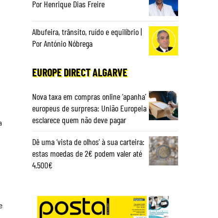
Por Henrique Dias Freire
Albufeira, trânsito, ruído e equilíbrio |
Por António Nóbrega
EUROPE DIRECT ALGARVE
Nova taxa em compras online ‘apanha’
europeus de surpresa: União Europeia
esclarece quem não deve pagar
a
Dê uma ‘vista de olhos’ à sua carteira:
estas moedas de 2€ podem valer até
4.500€
;
e