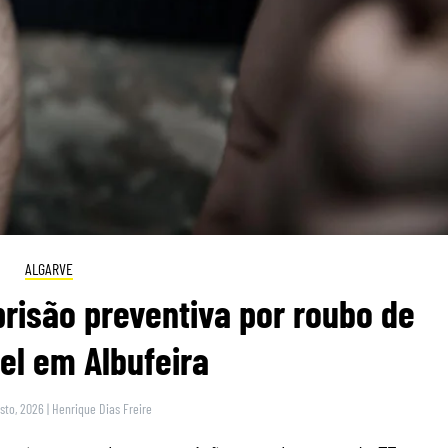
ALGARVE
risão preventiva por roubo de
el em Albufeira
sto, 2026
|
Henrique Dias Freire