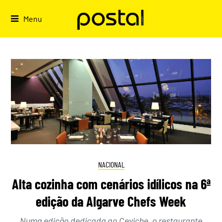
Skip
to
Menu
content
NACIONAL
Alta cozinha com cenários idílicos na 6ª
edição da Algarve Chefs Week
Numa edição dedicada ao Ceviche, o restaurante