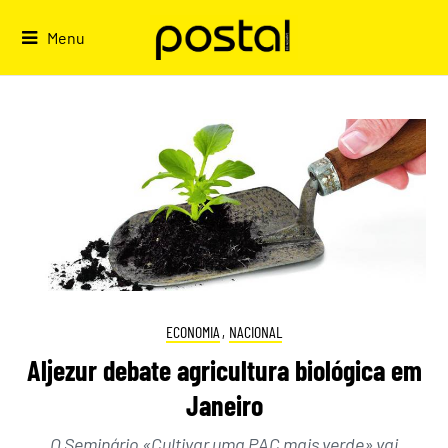
Skip
to
Menu
content
ECONOMIA
,
NACIONAL
Aljezur debate agricultura biológica em
Janeiro
O Seminário «Cultivar uma PAC mais verde» vai