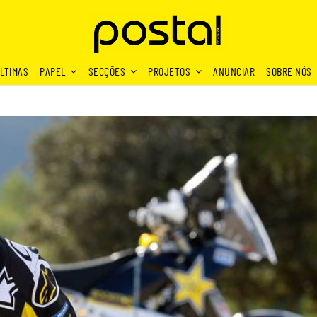
LTIMAS
PAPEL
SECÇÕES
PROJETOS
ANUNCIAR
SOBRE NÓS