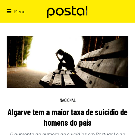
Skip
to
Menu
content
NACIONAL
Algarve tem a maior taxa de suicídio de
homens do país
O aumento do número de suicídios em Portugal e do