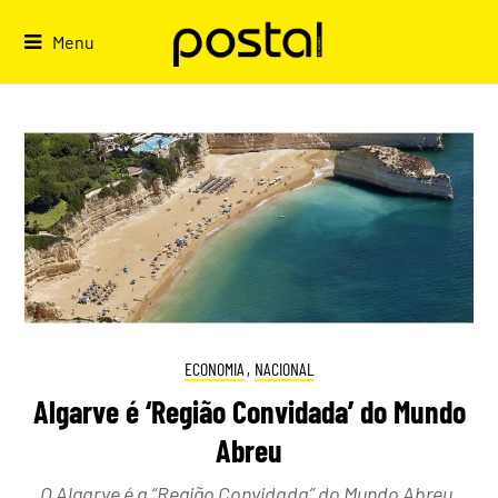
Skip
to
Menu
content
ECONOMIA
,
NACIONAL
Algarve é ‘Região Convidada’ do Mundo
Abreu
O Algarve é a “Região Convidada” do Mundo Abreu,