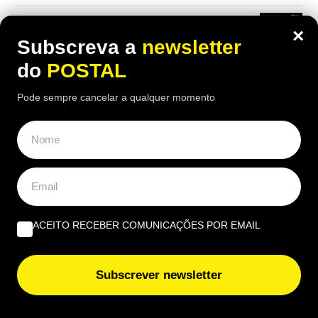
Um olho no burro, outro no cigano | Por José Figueiredo
×
Santos
Subscreva a
newsletter
do
POSTAL
EUROPE DIRECT ALGARVE
Pode sempre cancelar a qualquer momento
União Europeia ‘aperta’: novas regras europeias vão
proibir estas embalagens e algumas entram em vigor já
nesta data
Cultura e sustentabilidade marcam terceira edição da
Al-Bauhaus Dream Academy
ACEITO RECEBER COMUNICAÇÕES POR EMAIL
Subscrever newsletter