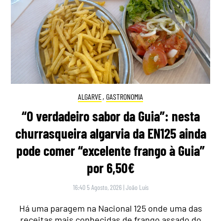
ALGARVE
,
GASTRONOMIA
“O verdadeiro sabor da Guia”: nesta
churrasqueira algarvia da EN125 ainda
pode comer “excelente frango à Guia”
por 6,50€
16:40 5 Agosto, 2026
|
João Luís
Há uma paragem na Nacional 125 onde uma das
receitas mais conhecidas de frango assado do