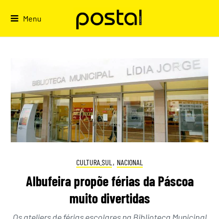
Skip
to
Menu
content
CULTURA.SUL
,
NACIONAL
Albufeira propõe férias da Páscoa
muito divertidas
Os ateliers de férias escolares na Biblioteca Municipal