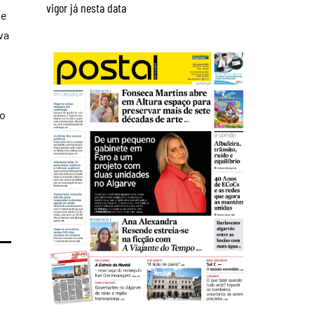
vigor já nesta data
de
va
ão