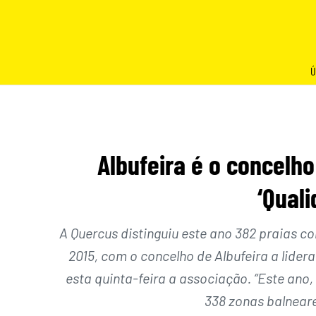
Skip
to
content
Ú
Albufeira é o concelh
‘Qual
A Quercus distinguiu este ano 382 praias c
2015, com o concelho de Albufeira a lider
esta quinta-feira a associação. “Este ano
338 zonas balneares